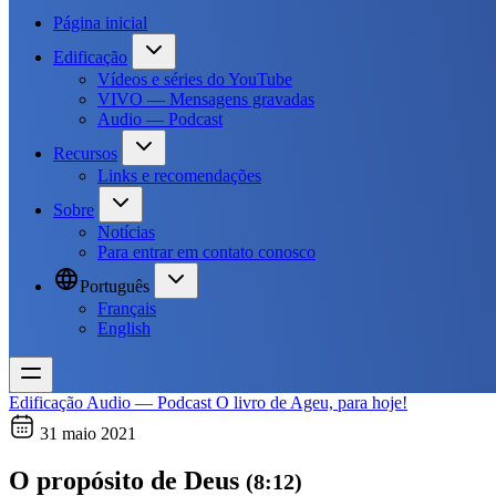
Página inicial
Edificação
Vídeos e séries do YouTube
VIVO — Mensagens gravadas
Audio — Podcast
Recursos
Links e recomendações
Sobre
Notícias
Para entrar em contato conosco
Português
Français
English
Edificação
Audio — Podcast
O livro de Ageu, para hoje!
31 maio 2021
O propósito de Deus
(8:12)