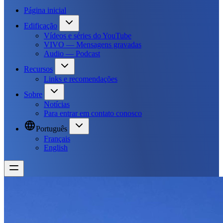
Página inicial
Edificação
Vídeos e séries do YouTube
VIVO — Mensagens gravadas
Audio — Podcast
Recursos
Links e recomendações
Sobre
Notícias
Para entrar em contato conosco
Português
Français
English